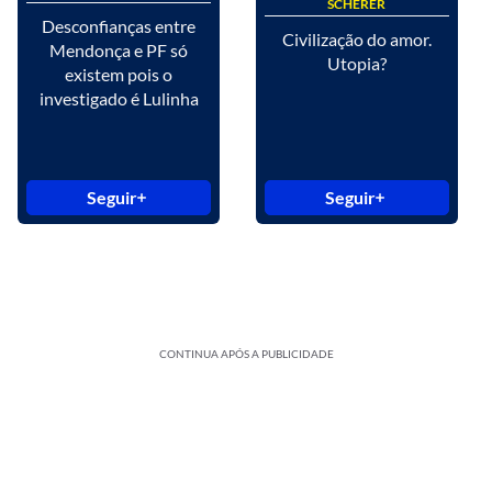
SCHERER
Desconfianças entre
Civilização do amor.
Mendonça e PF só
Utopia?
existem pois o
investigado é Lulinha
Seguir
Seguir
CONTINUA APÓS A PUBLICIDADE