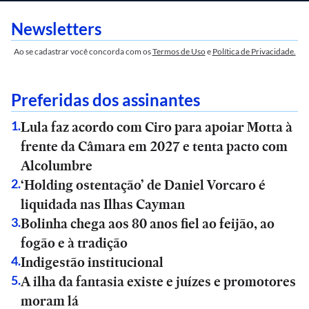
Newsletters
Ao se cadastrar você concorda com os
Termos de Uso
e
Política de Privacidade.
Preferidas dos assinantes
Lula faz acordo com Ciro para apoiar Motta à
1
.
frente da Câmara em 2027 e tenta pacto com
Alcolumbre
‘Holding ostentação’ de Daniel Vorcaro é
2
.
liquidada nas Ilhas Cayman
Bolinha chega aos 80 anos fiel ao feijão, ao
3
.
fogão e à tradição
Indigestão institucional
4
.
A ilha da fantasia existe e juízes e promotores
5
.
moram lá