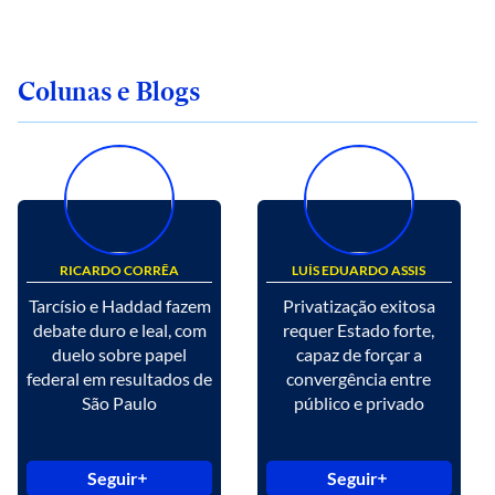
Colunas e Blogs
RICARDO CORRÊA
LUÍS EDUARDO ASSIS
Tarcísio e Haddad fazem
Privatização exitosa
debate duro e leal, com
requer Estado forte,
duelo sobre papel
capaz de forçar a
federal em resultados de
convergência entre
São Paulo
público e privado
Seguir
Seguir