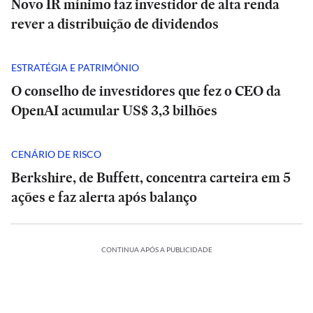
Novo IR mínimo faz investidor de alta renda
rever a distribuição de dividendos
ESTRATÉGIA E PATRIMÔNIO
O conselho de investidores que fez o CEO da
OpenAI acumular US$ 3,3 bilhões
CENÁRIO DE RISCO
Berkshire, de Buffett, concentra carteira em 5
ações e faz alerta após balanço
CONTINUA APÓS A PUBLICIDADE
SÃO
CA
POLÍTICA
PAULO
Master,
Rombo
Master,
ESTADÃO
ESTADÃO
Casa
botina
do
botina