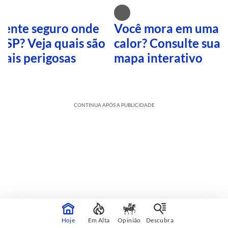
 sente seguro onde
Você mora em uma i
 SP? Veja quais são
calor? Consulte sua 
mais perigosas
mapa interativo
CONTINUA APÓS A PUBLICIDADE
Cultura
sobre
Veja mais
Hoje
Em Alta
Opinião
Descubra