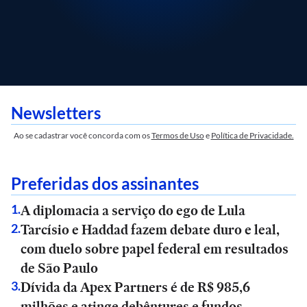
Newsletters
Ao se cadastrar você concorda com os
Termos de Uso
e
Política de Privacidade.
Preferidas dos assinantes
A diplomacia a serviço do ego de Lula
1
.
Tarcísio e Haddad fazem debate duro e leal,
2
.
com duelo sobre papel federal em resultados
de São Paulo
Dívida da Apex Partners é de R$ 985,6
3
.
milhões e atinge debêntures e fundos