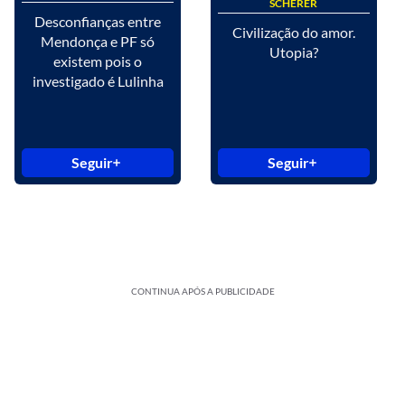
SCHERER
Desconfianças entre
Civilização do amor.
Mendonça e PF só
Utopia?
existem pois o
investigado é Lulinha
Seguir
Seguir
CONTINUA APÓS A PUBLICIDADE