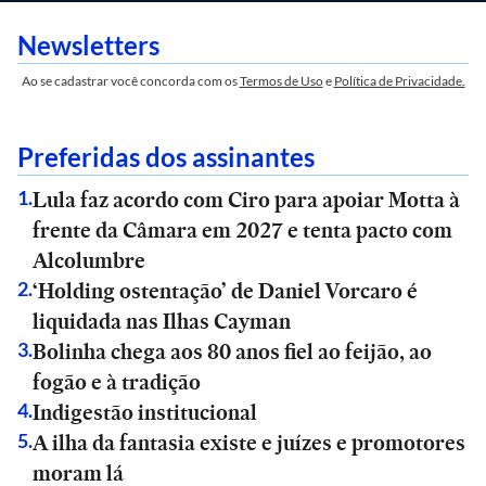
Newsletters
Ao se cadastrar você concorda com os
Termos de Uso
e
Política de Privacidade.
Preferidas dos assinantes
Lula faz acordo com Ciro para apoiar Motta à
1
.
frente da Câmara em 2027 e tenta pacto com
Alcolumbre
‘Holding ostentação’ de Daniel Vorcaro é
2
.
liquidada nas Ilhas Cayman
Bolinha chega aos 80 anos fiel ao feijão, ao
3
.
fogão e à tradição
Indigestão institucional
4
.
A ilha da fantasia existe e juízes e promotores
5
.
moram lá