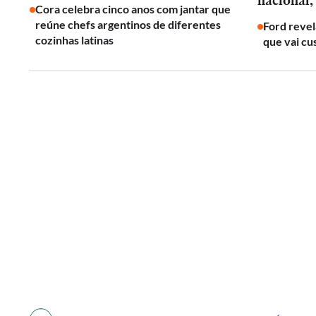
nacional,
Cora celebra cinco anos com jantar que
reúne chefs argentinos de diferentes
Ford revel
cozinhas latinas
que vai cu