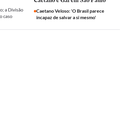
Caetano e Gal em São Paulo
o; a Divisão
Caetano Veloso: 'O Brasil parece
 o caso
incapaz de salvar a si mesmo'