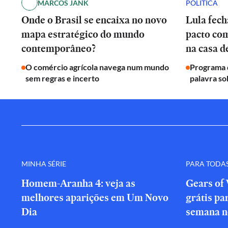
MARCOS JANK
POLÍTICA
Onde o Brasil se encaixa no novo
Lula fech
mapa estratégico do mundo
pacto co
contemporâneo?
na casa 
O comércio agrícola navega num mundo
Programa d
sem regras e incerto
palavra so
MINHA SÉRIE
PARA TODA
Homem-Aranha 4: veja as
Gears of 
melhores aparições em Um Novo
grátis par
Dia
semana n