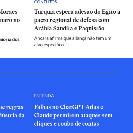
CONFLITOS
 Moraes
Turquia espera adesão do Egito a
onaro no
pacto regional de defesa com
Arábia Saudita e Paquistão
Ancara afirma que aliança não tem um
aioria dos
alvo específico
ENTENDA
que regras
Falhas no ChatGPT Atlas e
dústria da
Claude permitem ataques sem
cliques e roubo de contas