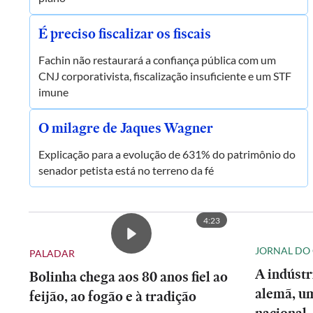
É preciso fiscalizar os fiscais
Fachin não restaurará a confiança pública com um
CNJ corporativista, fiscalização insuficiente e um STF
imune
O milagre de Jaques Wagner
Explicação para a evolução de 631% do patrimônio do
senador petista está no terreno da fé
4:23
JORNAL DO
PALADAR
A indústr
Bolinha chega aos 80 anos fiel ao
alemã, um
feijão, ao fogão e à tradição