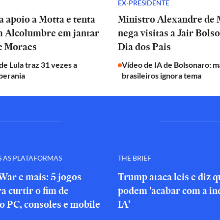
EX-PRESIDENTE
a apoio a Motta e tenta
Ministro Alexandre de
m Alcolumbre em jantar
nega visitas a Jair Bols
de Moraes
Dia dos Pais
e Lula traz 31 vezes a
Vídeo de IA de Bolsonaro: m
berania
brasileiros ignora tema
S AS PLATAFORMAS
THE BRIEF
War e mais: 5 jogos
Trump ataca leis e diz 
a curtir o fim de
podem 'acabar com a in
o PC, consoles e mobile
IA'