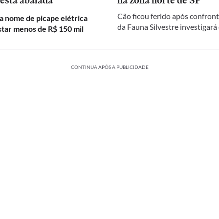
 está abalada
na zona norte de SP
Cão ficou ferido após confront
a nome de picape elétrica
da Fauna Silvestre investigará
star menos de R$ 150 mil
CONTINUA APÓS A PUBLICIDADE