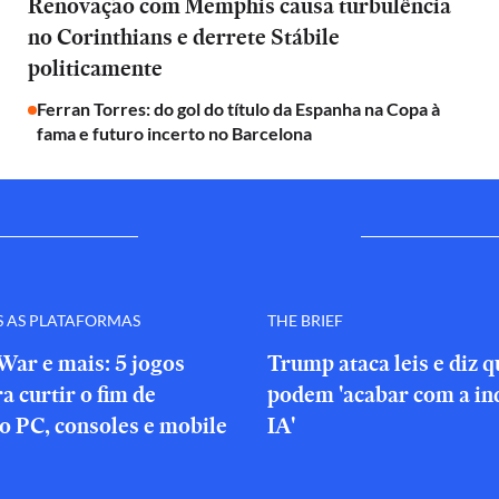
Renovação com Memphis causa turbulência
no Corinthians e derrete Stábile
politicamente
Ferran Torres: do gol do título da Espanha na Copa à
fama e futuro incerto no Barcelona
S AS PLATAFORMAS
THE BRIEF
War e mais: 5 jogos
Trump ataca leis e diz 
a curtir o fim de
podem 'acabar com a in
o PC, consoles e mobile
IA'