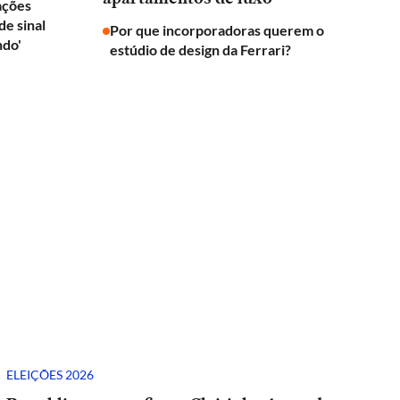
rações
e sinal
Por que incorporadoras querem o
ndo'
estúdio de design da Ferrari?
ELEIÇÕES 2026