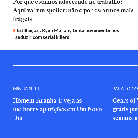
Por que estamos adoecendo no trabalho?
Aqui vai um spoiler: não é por estarmos mais
frágeis
'Estilhaços': Ryan Murphy tenta novamente nos
seduzir com serial killers
MINHA SÉRIE
PARA TODA
Homem-Aranha 4: veja as
Gears of 
melhores aparições em Um Novo
grátis par
Dia
semana n