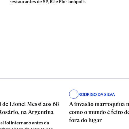
restaurantes de SP, RJ e Florianópolis
RODRIGO DA SILVA
 de Lionel Messi aos 68
A invasão marroquina 
Rosário, na Argentina
como o mundo é feito d
fora do lugar
si foi internado antes da
embre choro do craque por