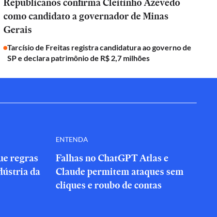
Republicanos confirma Cleitinho Azevedo
como candidato a governador de Minas
Gerais
Tarcísio de Freitas registra candidatura ao governo de
SP e declara patrimônio de R$ 2,7 milhões
ENTENDA
que regras
Falhas no ChatGPT Atlas e
dústria da
Claude permitem ataques sem
cliques e roubo de contas