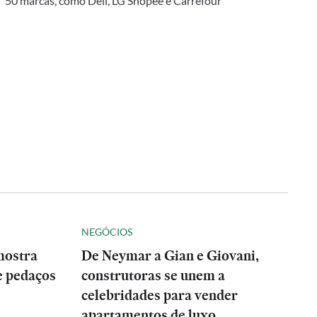
50 marcas, como Dell, LG Shopee e Carrefour
NEGÓCIOS
mostra
De Neymar a Gian e Giovani,
e pedaços
construtoras se unem a
celebridades para vender
apartamentos de luxo