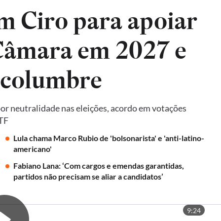
m Ciro para apoiar
 Câmara em 2027 e
lcolumbre
por neutralidade nas eleições, acordo em votações
STF
Lula chama Marco Rubio de 'bolsonarista' e 'anti-latino-
americano'
Fabiano Lana: ‘Com cargos e emendas garantidas,
partidos não precisam se aliar a candidatos’
9:24