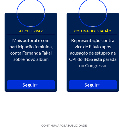
ALICE FERRAZ
COLUNA DO ESTADÃO
Mais autoral e com
Representação contra
participação feminina,
vice de Flávio após
conta Fernanda Takai
acusação de estupro na
sobre novo álbum
CPI do INSS está parada
no Congresso
Seguir
Seguir
CONTINUA APÓS A PUBLICIDADE