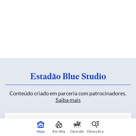
Estadão Blue Studio
Conteúdo criado em parceria com patrocinadores.
Saiba mais
Nova retroescavadeira JCB 3CX PLUS
define uma nova era nas operações de
Hoje
Em Alta
Opinião
Descubra