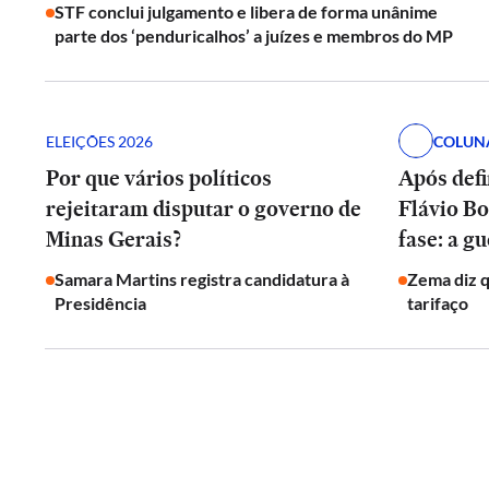
STF conclui julgamento e libera de forma unânime
parte dos ‘penduricalhos’ a juízes e membros do MP
ELEIÇÕES 2026
COLUN
Por que vários políticos
Após defi
rejeitaram disputar o governo de
Flávio Bo
Minas Gerais?
fase: a g
Samara Martins registra candidatura à
Zema diz qu
Presidência
tarifaço