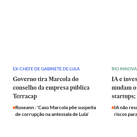
EX-CHEFE DE GABINETE DE LULA
RIO INNOV
Governo tira Marcola do
IA e inve
conselho da empresa pública
mudam o 
Terracap
startups;
Roseann : 'Caso Marcola põe suspeita
IA não res
de corrupção na antessala de Lula'
riscos par