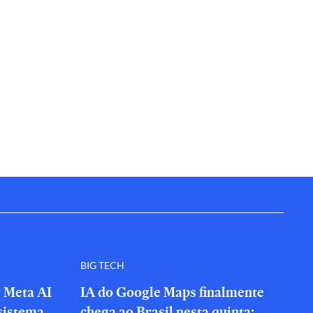
BIG TECH
? Meta AI
IA do Google Maps finalmente
sistema
chega ao Brasil nesta quinta;