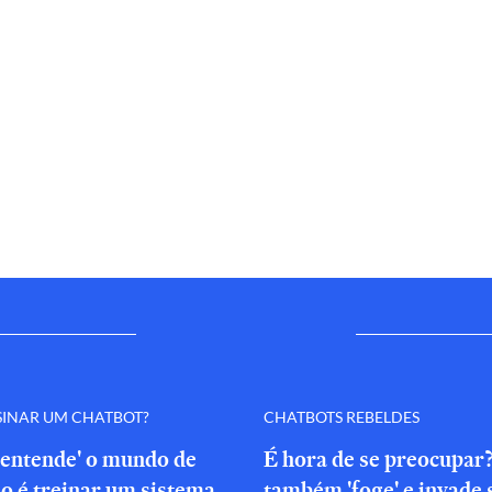
SINAR UM CHATBOT?
CHATBOTS REBELDES
'entende' o mundo de
É hora de se preocupar
o é treinar um sistema
também 'foge' e invade 