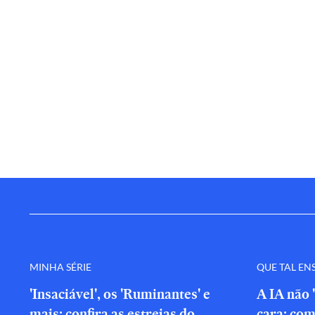
MINHA SÉRIE
QUE TAL EN
'Insaciável', os 'Ruminantes' e
A IA não 
mais: confira as estreias do
cara: com