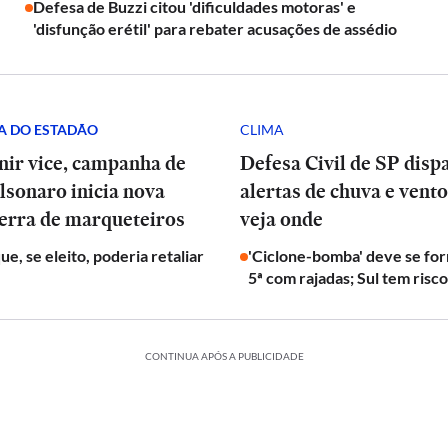
Defesa de Buzzi citou 'dificuldades motoras' e
'disfunção erétil' para rebater acusações de assédio
A DO ESTADÃO
CLIMA
nir vice, campanha de
Defesa Civil de SP disp
lsonaro inicia nova
alertas de chuva e vento
uerra de marqueteiros
veja onde
e, se eleito, poderia retaliar
'Ciclone-bomba' deve se fo
5ª com rajadas; Sul tem risc
CONTINUA APÓS A PUBLICIDADE