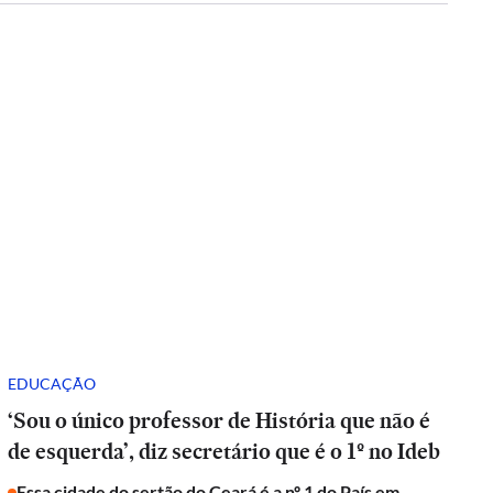
EDUCAÇÃO
‘Sou o único professor de História que não é
de esquerda’, diz secretário que é o 1º no Ideb
Essa cidade do sertão do Ceará é a nº 1 do País em