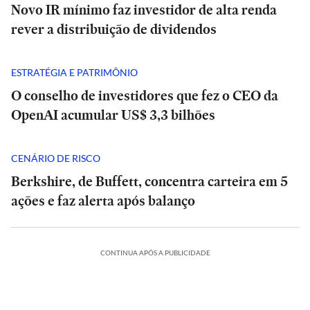
Novo IR mínimo faz investidor de alta renda
rever a distribuição de dividendos
ESTRATÉGIA E PATRIMÔNIO
O conselho de investidores que fez o CEO da
OpenAI acumular US$ 3,3 bilhões
CENÁRIO DE RISCO
Berkshire, de Buffett, concentra carteira em 5
ações e faz alerta após balanço
CONTINUA APÓS A PUBLICIDADE
BRASIL
BRASIL
Resultado