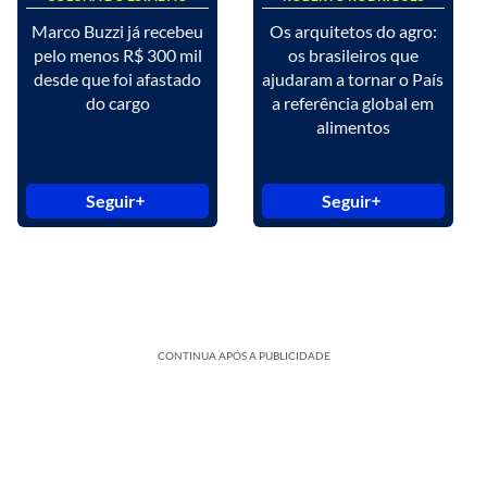
Marco Buzzi já recebeu
Os arquitetos do agro:
pelo menos R$ 300 mil
os brasileiros que
desde que foi afastado
ajudaram a tornar o País
do cargo
a referência global em
alimentos
Seguir
Seguir
CONTINUA APÓS A PUBLICIDADE