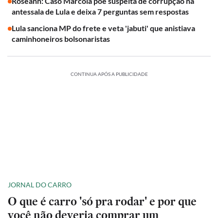
Roseann: Caso Marcola põe suspeita de corrupção na
antessala de Lula e deixa 7 perguntas sem respostas
Lula sanciona MP do frete e veta 'jabuti' que anistiava
caminhoneiros bolsonaristas
CONTINUA APÓS A PUBLICIDADE
JORNAL DO CARRO
O que é carro 'só pra rodar' e por que
você não deveria comprar um