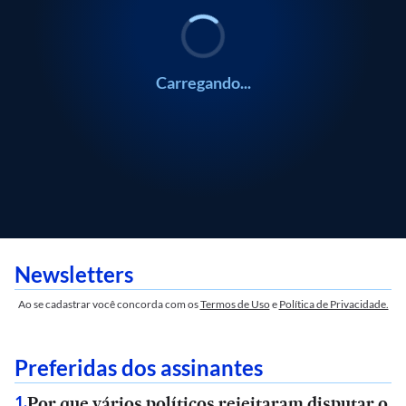
Carregando...
Newsletters
Ao se cadastrar você concorda com os
Termos de Uso
e
Política de Privacidade.
Preferidas dos assinantes
Por que vários políticos rejeitaram disputar o
1
.