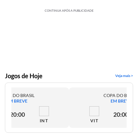
CONTINUA APÓS A PUBLICIDADE
Jogos de Hoje
Veja mais >
COPA DO BRASIL
COPA DO BRASI
EM BREVE
EM BREVE
20:00
20:00
INT
VIT