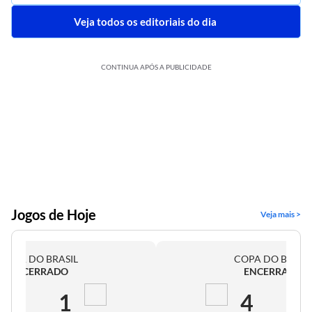
Veja todos os editoriais do dia
CONTINUA APÓS A PUBLICIDADE
Jogos de Hoje
Veja mais >
COPA DO BRASIL
COPA DO BRASI
ENCERRADO
ENCERRADO
2
1
4
0