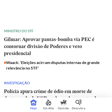
MINISTRO DO STF
Gilmar: Aprovar pautas-bomba via PEC é
contornar divisão de Poderes e veto
presidencial
Waack: 'Eleições acirram disputas internas de grande
relevância no STF'
INVESTIGAÇÃO
Polícia apura crime de ódio em morte de
doutorando da USP e advogado encontrado
morto em estrada de São Paulo
Hoje
Em Alta
Opinião
Descubra