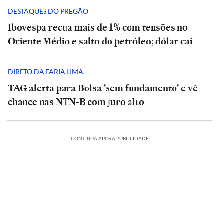
DESTAQUES DO PREGÃO
Ibovespa recua mais de 1% com tensões no
Oriente Médio e salto do petróleo; dólar cai
DIRETO DA FARIA LIMA
TAG alerta para Bolsa 'sem fundamento' e vê
chance nas NTN-B com juro alto
ESPORTES
CONTINUA APÓS A PUBLICIDADE
A
CIÊNCIA
O
Diniz
suspiro
se
ORTES
ECONOMIA
ESPORTES
ECONOMIA
final
ESPORTES
ESPORTES
diz
ria
Meta
do
Vitória
Meta
‘ansioso’
o:
ia
é
Veja
Universo:
goleia
Diniz
é
INTERNACIONAL
INTERNACIONAL
letico-
condenada
os
como
Athletico-
se
condenada
para
Casa
MRV:
a
memes
a
PR
Casa
diz
MRV:
a
contar
ESPORTES
ESPORTES
Branca
Resia
pagar
da
Física
em
Branca
‘ansioso’
Resia
pagar
ESPORTES
ESPORTES
com
ada
usa
México
vende
US$
eliminação
prevê
virada
usa
México
para
vende
US$
Memphis
referência
presta
Diniz
ativos
567
do
o
que
referência
presta
contar
Diniz
ativos
567