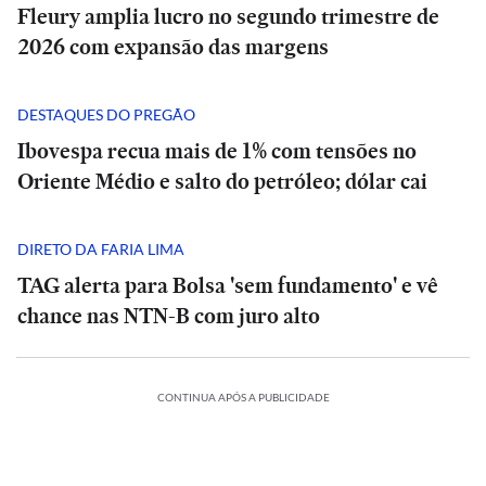
Fleury amplia lucro no segundo trimestre de
2026 com expansão das margens
DESTAQUES DO PREGÃO
Ibovespa recua mais de 1% com tensões no
Oriente Médio e salto do petróleo; dólar cai
DIRETO DA FARIA LIMA
TAG alerta para Bolsa 'sem fundamento' e vê
chance nas NTN-B com juro alto
CONTINUA APÓS A PUBLICIDADE
BRASIL
BRASIL
Entrevista
Entrevista
|
|
‘Não
‘Não
existe
existe