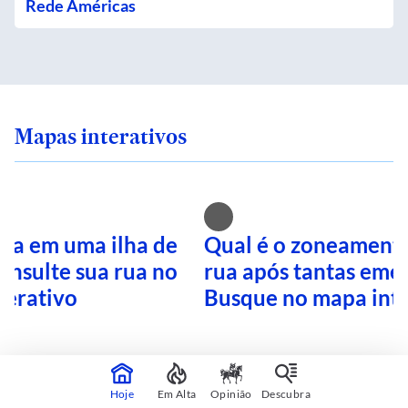
Rede Américas
Mapas interativos
ra em uma ilha de
Qual é o zoneamento
onsulte sua rua no
rua após tantas eme
terativo
Busque no mapa inte
CONTINUA APÓS A PUBLICIDADE
Hoje
Em Alta
Opinião
Descubra