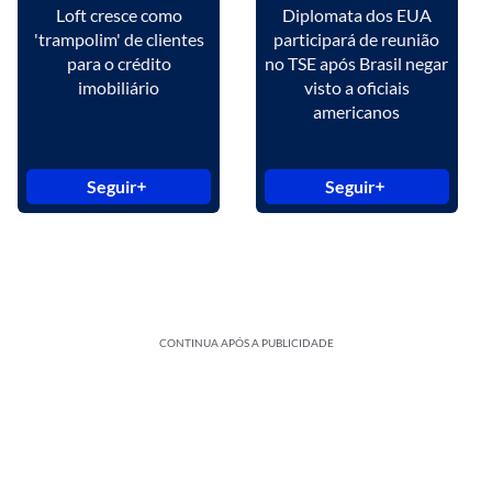
Loft cresce como
Diplomata dos EUA
'trampolim' de clientes
participará de reunião
para o crédito
no TSE após Brasil negar
imobiliário
visto a oficiais
americanos
Seguir
Seguir
CONTINUA APÓS A PUBLICIDADE