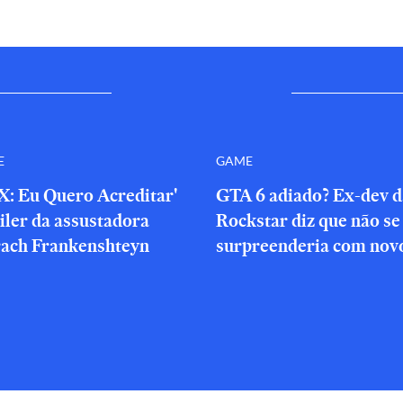
E
GAME
X: Eu Quero Acreditar'
GTA 6 adiado? Ex-dev d
iler da assustadora
Rockstar diz que não se
rach Frankenshteyn
surpreenderia com novo