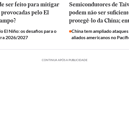
e ser feito para mitigar
Semicondutores de Tai
 provocadas pelo El
podem não ser suficient
campo?
protegê-lo da China; en
o El Niño: os desafios para o
China tem ampliado ataques
fra 2026/2027
aliados americanos no Pacíf
CONTINUA APÓS A PUBLICIDADE