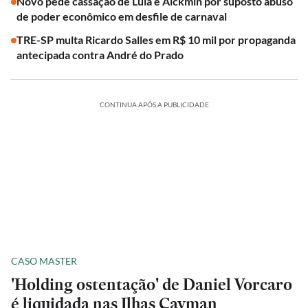
Novo pede cassação de Lula e Alckmin por suposto abuso
de poder econômico em desfile de carnaval
TRE-SP multa Ricardo Salles em R$ 10 mil por propaganda
antecipada contra André do Prado
CONTINUA APÓS A PUBLICIDADE
CASO MASTER
'Holding ostentação' de Daniel Vorcaro
é liquidada nas Ilhas Cayman