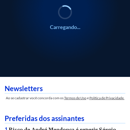
Carregando...
Newsletters
Ao se cadastrar você concorda com os
Termos de Uso
e
Política de Privacidade.
Preferidas dos assinantes
Risco de André Mendonça é repetir Sérgio
1
.