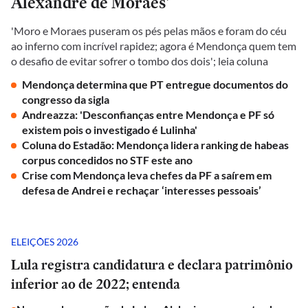
Alexandre de Moraes'
'Moro e Moraes puseram os pés pelas mãos e foram do céu
ao inferno com incrível rapidez; agora é Mendonça quem tem
o desafio de evitar sofrer o tombo dos dois'; leia coluna
Mendonça determina que PT entregue documentos do
congresso da sigla
Andreazza: 'Desconfianças entre Mendonça e PF só
existem pois o investigado é Lulinha'
Coluna do Estadão: Mendonça lidera ranking de habeas
corpus concedidos no STF este ano
Crise com Mendonça leva chefes da PF a saírem em
defesa de Andrei e rechaçar ‘interesses pessoais’
ELEIÇÕES 2026
Lula registra candidatura e declara patrimônio
inferior ao de 2022; entenda