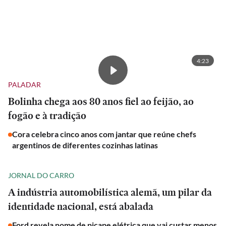
4:23
PALADAR
Bolinha chega aos 80 anos fiel ao feijão, ao
fogão e à tradição
Cora celebra cinco anos com jantar que reúne chefs
argentinos de diferentes cozinhas latinas
JORNAL DO CARRO
A indústria automobilística alemã, um pilar da
identidade nacional, está abalada
Ford revela nome de picape elétrica que vai custar menos