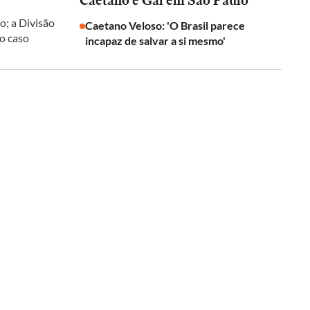
Caetano e Gal em São Paulo
o; a Divisão
Caetano Veloso: 'O Brasil parece
 o caso
incapaz de salvar a si mesmo'