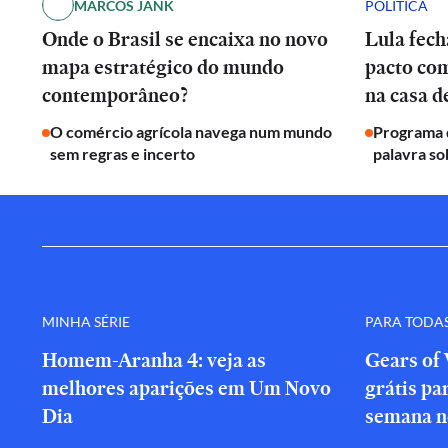
MARCOS JANK
POLÍTICA
Onde o Brasil se encaixa no novo
Lula fech
mapa estratégico do mundo
pacto co
contemporâneo?
na casa 
O comércio agrícola navega num mundo
Programa d
sem regras e incerto
palavra so
MINHA SÉRIE
PARA TODA
Homem-Aranha 4: veja as
Gears of 
melhores aparições em Um Novo
grátis par
Dia
semana n