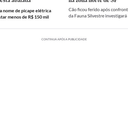
 está abalada
na zona norte de SP
Cão ficou ferido após confront
a nome de picape elétrica
da Fauna Silvestre investigará
star menos de R$ 150 mil
CONTINUA APÓS A PUBLICIDADE