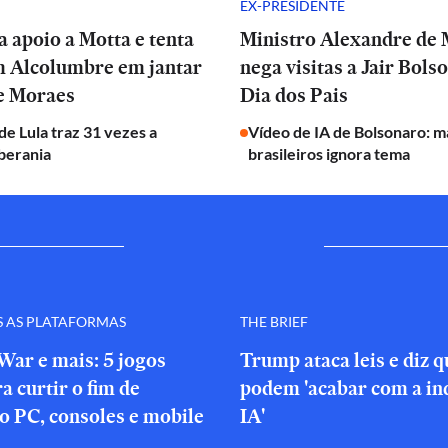
EX-PRESIDENTE
a apoio a Motta e tenta
Ministro Alexandre de
m Alcolumbre em jantar
nega visitas a Jair Bols
de Moraes
Dia dos Pais
e Lula traz 31 vezes a
Vídeo de IA de Bolsonaro: m
berania
brasileiros ignora tema
S AS PLATAFORMAS
THE BRIEF
War e mais: 5 jogos
Trump ataca leis e diz 
a curtir o fim de
podem 'acabar com a in
o PC, consoles e mobile
IA'