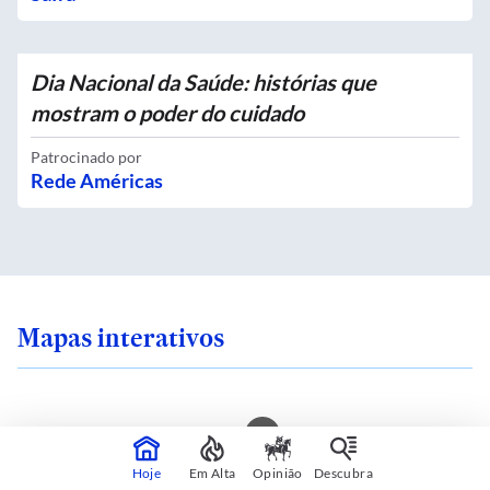
Dia Nacional da Saúde: histórias que
mostram o poder do cuidado
Patrocinado por
Rede Américas
Mapas interativos
ra em uma ilha de
Qual é o zoneamento
Hoje
Em Alta
Opinião
Descubra