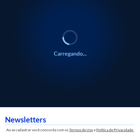
POLÍTICA
POLÍTICA
Silvio Cascione
Silvio Cascione
Carregando...
Newsletters
Ao se cadastrar você concorda com os
Termos de Uso
e
Política de Privacidade.