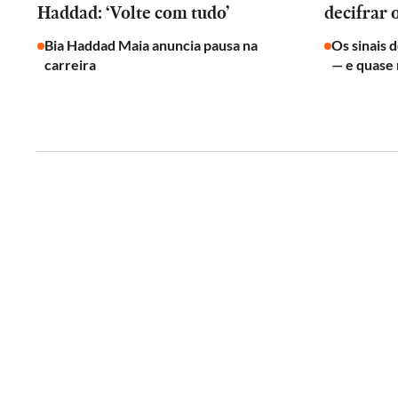
Haddad: ‘Volte com tudo’
decifrar 
Bia Haddad Maia anuncia pausa na
Os sinais 
carreira
— e quase