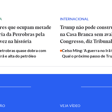
A
INTERNACIONAL
res que ocupam metade
Trump não pode constru
ria da Petrobras pela
na Casa Branca sem ava
vez na história
Congresso, diz Tribuna
Petrobras quase dobra com
Celso Ming: 'A guerra no Irã
Irã e alta do petróleo
Qual o próximo passo de Tr
ÇÃO
VEJA VÍDEO