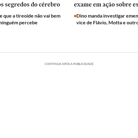
os segredos do cérebro
exame em ação sobre e
de que a tireoide não vai bem
Dino manda investigar emen
 ninguém percebe
vice de Flávio, Motta e outr
CONTINUA APÓS A PUBLICIDADE