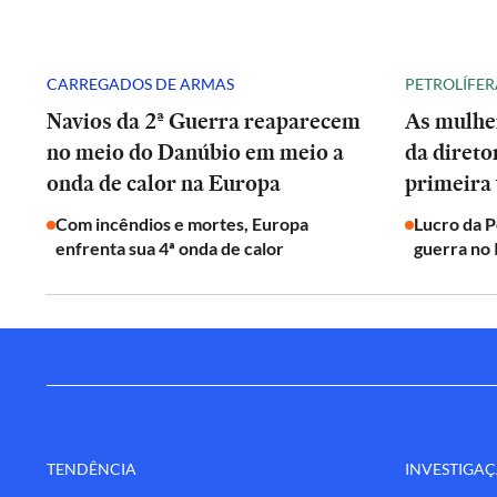
CARREGADOS DE ARMAS
PETROLÍFER
Navios da 2ª Guerra reaparecem
As mulhe
no meio do Danúbio em meio a
da direto
onda de calor na Europa
primeira 
Com incêndios e mortes, Europa
Lucro da 
enfrenta sua 4ª onda de calor
guerra no 
TENDÊNCIA
INVESTIGA