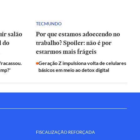
TECMUNDO
ir salão
Por que estamos adoecendo no
l do
trabalho? Spoiler: não é por
l
estarmos mais frágeis
 fracassou.
Geração Z impulsiona volta de celulares
ump?'
básicos em meio ao detox digital
FISCALIZAÇÃO REFORÇADA