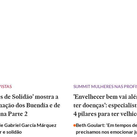
VISTAS
SUMMIT MULHERES NAS PROFI
 de Solidão' mostra a
'Envelhecer bem vai al
mação dos Buendía e de
ter doenças': especialis
na Parte 2
4 pilares para ter velhic
de Gabriel García Márquez
Beth Goulart: 'Em tempos de
 e solidão
precisamos nos emocionar j