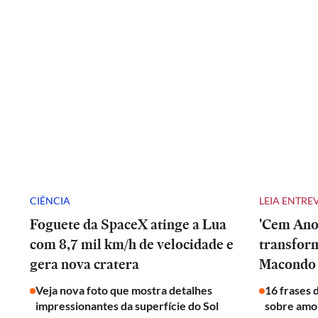
CIÊNCIA
LEIA ENTRE
Foguete da SpaceX atinge a Lua
'Cem Anos
com 8,7 mil km/h de velocidade e
transfor
gera nova cratera
Macondo 
Veja nova foto que mostra detalhes
16 frases 
impressionantes da superfície do Sol
sobre amor