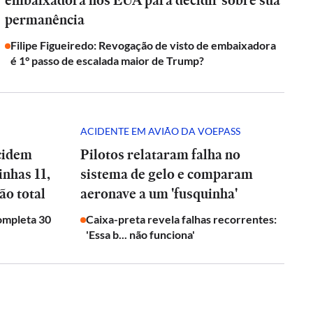
embaixadora nos EUA para decidir sobre sua
permanência
Filipe Figueiredo: Revogação de visto de embaixadora
é 1° passo de escalada maior de Trump?
ACIDENTE EM AVIÃO DA VOEPASS
cidem
Pilotos relataram falha no
inhas 11,
sistema de gelo e comparam
ão total
aeronave a um 'fusquinha'
ompleta 30
Caixa-preta revela falhas recorrentes:
'Essa b... não funciona'