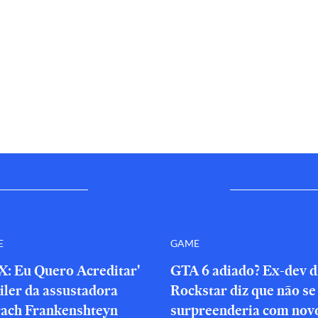
E
GAME
X: Eu Quero Acreditar'
GTA 6 adiado? Ex-dev d
iler da assustadora
Rockstar diz que não se
rach Frankenshteyn
surpreenderia com novo