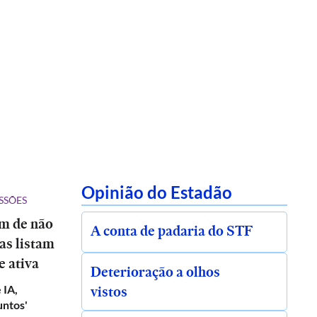
Opinião do Estadão
SSÕES
ém de não
A conta de padaria do STF
tas listam
e ativa
Deterioração a olhos
vistos
 IA,
untos'