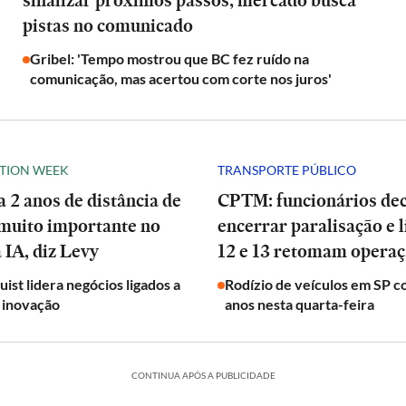
sinalizar próximos passos; mercado busca
pistas no comunicado
Gribel: 'Tempo mostrou que BC fez ruído na
comunicação, mas acertou com corte nos juros'
ATION WEEK
TRANSPORTE PÚBLICO
 2 anos de distância de
CPTM: funcionários de
 muito importante no
encerrar paralisação e l
 IA, diz Levy
12 e 13 retomam operaç
ist lidera negócios ligados a
Rodízio de veículos em SP c
 inovação
anos nesta quarta-feira
CONTINUA APÓS A PUBLICIDADE