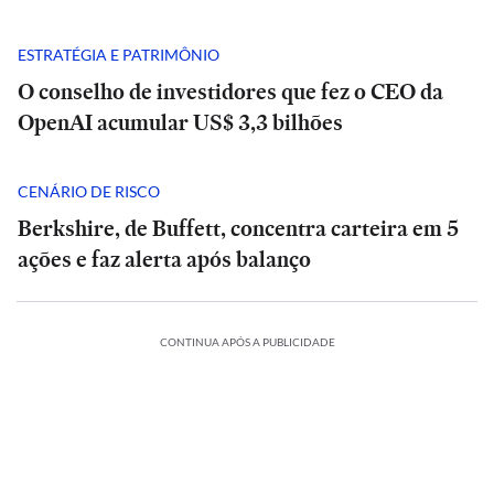
ESTRATÉGIA E PATRIMÔNIO
O conselho de investidores que fez o CEO da
OpenAI acumular US$ 3,3 bilhões
CENÁRIO DE RISCO
Berkshire, de Buffett, concentra carteira em 5
ações e faz alerta após balanço
CONTINUA APÓS A PUBLICIDADE
Master,
Análise
Análise
botina
|
|
de
POLÍTICA
POLÍTICA
Tarcísio
Tarcísio
presente,
e
Rombo
e
Master,
Rombo
TADÃO
ESTADÃO
cadeirada
Haddad
do
Haddad
botina
do
IFICA
VERIFICA
fazem
BRB
fazem
de
BRB
e
ES
INTERNACIONAL
POLÍTICA
ESPORTES
INTERNACIONAL
fira
debate
vira
Confira
debate
presente,
vira
‘medo’
INTERNACIONAL
INTERNACIONAL
duro
Seis
munição
Debate
Cuca
a
duro
cadeirada
Seis
munição