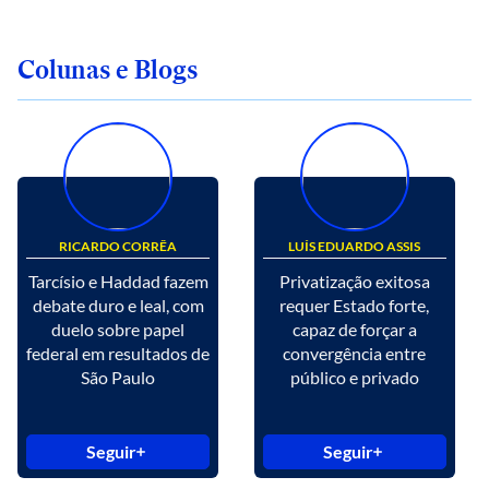
Colunas e Blogs
RICARDO CORRÊA
LUÍS EDUARDO ASSIS
Tarcísio e Haddad fazem
Privatização exitosa
debate duro e leal, com
requer Estado forte,
duelo sobre papel
capaz de forçar a
federal em resultados de
convergência entre
São Paulo
público e privado
Seguir
Seguir