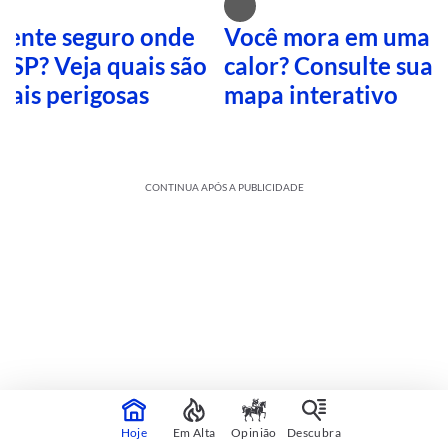
 sente seguro onde
Você mora em uma i
 SP? Veja quais são
calor? Consulte sua 
mais perigosas
mapa interativo
CONTINUA APÓS A PUBLICIDADE
Cultura
sobre
Veja mais
Hoje
Em Alta
Opinião
Descubra