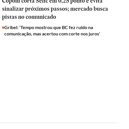
Copom corta Selic em 0,25 ponto e evita
sinalizar próximos passos; mercado busca
pistas no comunicado
Gribel: 'Tempo mostrou que BC fez ruído na
comunicação, mas acertou com corte nos juros'