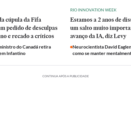
RIO INNOVATION WEEK
a cúpula da Fifa
Estamos a 2 anos de dis
em pedido de desculpas
um salto muito importa
ino e recado a críticos
avanço da IA, diz Levy
inistro do Canadá retira
Neurocientista David Eagle
em Infantino
como se manter mentalmen
CONTINUA APÓS A PUBLICIDADE