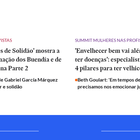
VISTAS
SUMMIT MULHERES NAS PROFI
 de Solidão' mostra a
'Envelhecer bem vai al
mação dos Buendía e de
ter doenças': especialis
na Parte 2
4 pilares para ter velhic
de Gabriel García Márquez
Beth Goulart: 'Em tempos de
 e solidão
precisamos nos emocionar j