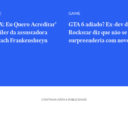
E
GAME
X: Eu Quero Acreditar'
GTA 6 adiado? Ex-dev d
iler da assustadora
Rockstar diz que não se
rach Frankenshteyn
surpreenderia com novo
CONTINUA APÓS A PUBLICIDADE