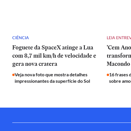
CIÊNCIA
LEIA ENTRE
Foguete da SpaceX atinge a Lua
'Cem Anos
com 8,7 mil km/h de velocidade e
transfor
gera nova cratera
Macondo 
Veja nova foto que mostra detalhes
16 frases 
impressionantes da superfície do Sol
sobre amor