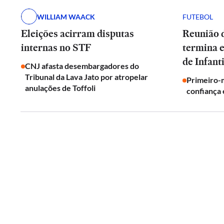
WILLIAM WAACK
FUTEBOL
Eleições acirram disputas
Reunião d
internas no STF
termina 
de Infant
CNJ afasta desembargadores do
Tribunal da Lava Jato por atropelar
Primeiro-m
anulações de Toffoli
confiança 