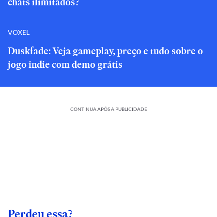
chats ilimitados?
VOXEL
Duskfade: Veja gameplay, preço e tudo sobre o
jogo indie com demo grátis
CONTINUA APÓS A PUBLICIDADE
Perdeu essa?