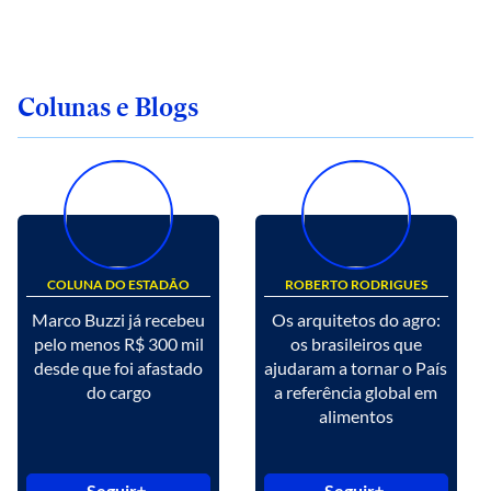
Colunas e Blogs
COLUNA DO ESTADÃO
ROBERTO RODRIGUES
Marco Buzzi já recebeu
Os arquitetos do agro:
pelo menos R$ 300 mil
os brasileiros que
desde que foi afastado
ajudaram a tornar o País
do cargo
a referência global em
alimentos
Seguir
Seguir