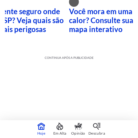
 sente seguro onde
Você mora em uma i
 SP? Veja quais são
calor? Consulte sua 
mais perigosas
mapa interativo
CONTINUA APÓS A PUBLICIDADE
Cultura
sobre
Veja mais
Hoje
Em Alta
Opinião
Descubra