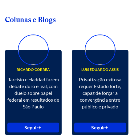
Colunas e Blogs
RICARDO CORRÊA
LUÍS EDUARDO ASSIS
Tarcísio e Haddad fazem
Privatização exitosa
debate duro e leal, com
requer Estado forte,
duelo sobre papel
capaz de forçar a
federal em resultados de
convergência entre
São Paulo
público e privado
Seguir
Seguir