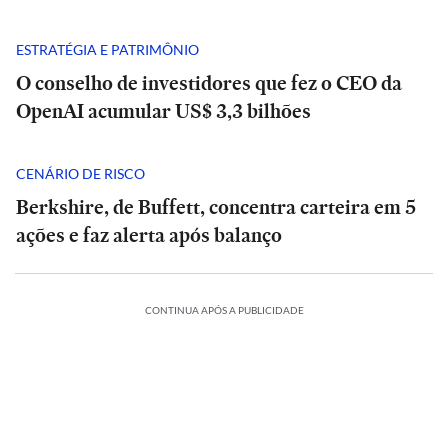
ESTRATÉGIA E PATRIMÔNIO
O conselho de investidores que fez o CEO da
OpenAI acumular US$ 3,3 bilhões
CENÁRIO DE RISCO
Berkshire, de Buffett, concentra carteira em 5
ações e faz alerta após balanço
CONTINUA APÓS A PUBLICIDADE
Master,
Análise
Análise
botina
|
|
de
POLÍTICA
POLÍTICA
Tarcísio
Tarcísio
presente,
e
Rombo
e
Master,
Rombo
TADÃO
ESTADÃO
cadeirada
Haddad
do
Haddad
botina
do
IFICA
VERIFICA
fazem
BRB
fazem
de
BRB
e
ES
INTERNACIONAL
POLÍTICA
ESPORTES
INTERNACIONAL
fira
debate
vira
Confira
debate
presente,
vira
‘medo’
INTERNACIONAL
INTERNACIONAL
duro
Seis
munição
Debate
Cuca
a
duro
cadeirada
Seis
munição