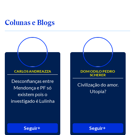
Colunas e Blogs
CARLOS ANDREAZZA
DOM ODILO PEDRO
SCHERER
Desconfianças entre
Civilização do amor.
Mendonça e PF só
Utopia?
existem pois o
investigado é Lulinha
Seguir
Seguir