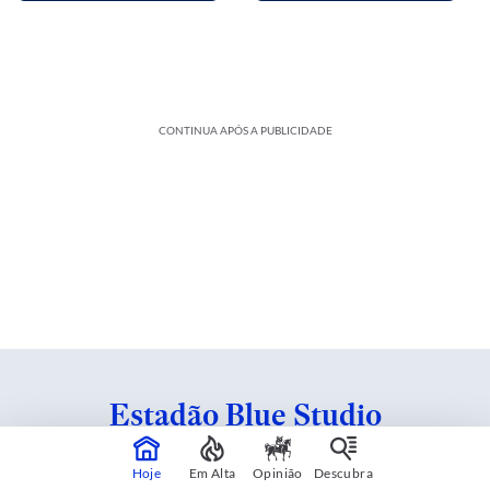
CONTINUA APÓS A PUBLICIDADE
Estadão Blue Studio
Conteúdo criado em parceria com patrocinadores.
Hoje
Em Alta
Opinião
Descubra