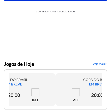
CONTINUA APÓS A PUBLICIDADE
Jogos de Hoje
Veja mais >
COPA DO BRASIL
COPA DO BRASI
EM BREVE
EM BREVE
20:00
20:00
INT
VIT