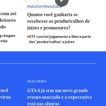
PAÍS DOS PRIVILÉGIOS
 com até
Quanto você ganharia se
leitores
recebesse os penduricalhos de
ndo
juízes e promotores?
g chegam
STF conclui julgamento e libera parte
 veja
dos ‘penduricalhos’ a juízes
VEJA VÍDEO
word
GTA 6 já tem um novo grande
vírus
evento marcado e a expectativa
está nas alturas