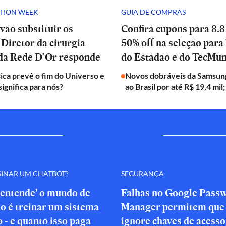
ATION WEEK
GUIA DE COMPRAS
vão substituir os
Confira cupons para 8.8
Diretor da cirurgia
50% off na seleção para 
 da Rede D’Or responde
do Estadão e do TecMu
ica prevê o fim do Universo e
Novos dobráveis da Samsun
significa para nós?
ao Brasil por até R$ 19,4 mil;
SINAR UM CHATBOT?
SEGURANÇA
'entende' o mundo de
Falhas no Google Pass
o é treinar um sistema
Manager permitem que 
o - e quanto isso paga
ignore chaves de acesso