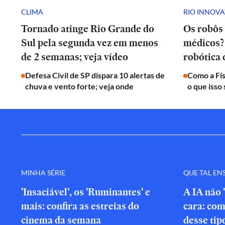
CLIMA
RIO INNOV
Tornado atinge Rio Grande do
Os robôs 
Sul pela segunda vez em menos
médicos? 
de 2 semanas; veja vídeo
robótica
Defesa Civil de SP dispara 10 alertas de
Como a Fís
chuva e vento forte; veja onde
o que isso 
MINHA SÉRIE
QUE TAL EN
'Insaciável', os 'Ruminantes' e
A IA não 
mais: confira as estreias do
cara: com
cinema da semana
desse tip