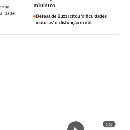
ministro
forma
galidade
Defesa de Buzzi citou 'dificuldades
motoras' e 'disfunção erétil'
2:26