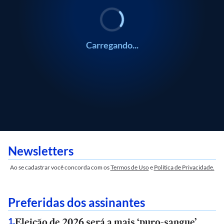
Carregando...
Newsletters
Ao se cadastrar você concorda com os
Termos de Uso
e
Política de Privacidade.
Preferidas dos assinantes
Eleição de 2026 será a mais ‘puro-sangue’
1
.