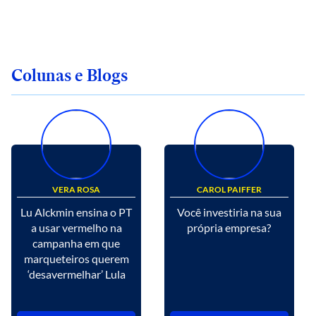
Colunas e Blogs
VERA ROSA
CAROL PAIFFER
Lu Alckmin ensina o PT
Você investiria na sua
a usar vermelho na
própria empresa?
campanha em que
marqueteiros querem
‘desavermelhar’ Lula