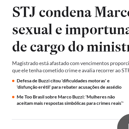
STJ condena Marco
sexual e importuna
de cargo do minist
Magistrado está afastado com vencimentos proporcion
que ele tenha cometido crime e avalia recorrer ao ST
Defesa de Buzzi citou 'dificuldades motoras' e
'disfunção erétil' para rebater acusações de assédio
Me Too Brasil sobre Marco Buzzi: 'Mulheres não
aceitam mais respostas simbólicas para crimes reais’'