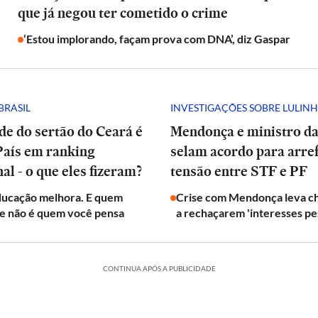
que já negou ter cometido o crime
‘Estou implorando, façam prova com DNA’, diz Gaspar
BRASIL
INVESTIGAÇÕES SOBRE LULIN
de do sertão do Ceará é
Mendonça e ministro da
 País em ranking
selam acordo para arre
al - o que eles fizeram?
tensão entre STF e PF
Educação melhora. E quem
Crise com Mendonça leva ch
e não é quem você pensa
a rechaçarem 'interesses pe
CONTINUA APÓS A PUBLICIDADE