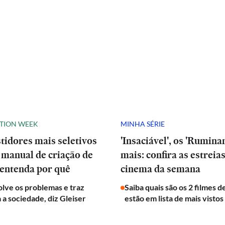
ATION WEEK
MINHA SÉRIE
stidores mais seletivos
'Insaciável', os 'Ruminan
manual de criação de
mais: confira as estreia
 entenda por quê
cinema da semana
olve os problemas e traz
Saiba quais são os 2 filmes 
a a sociedade, diz Gleiser
estão em lista de mais vistos