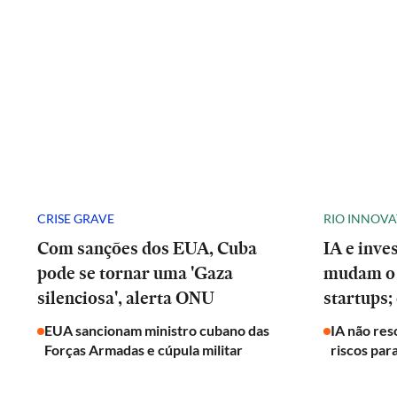
CRISE GRAVE
RIO INNOV
Com sanções dos EUA, Cuba
IA e inve
pode se tornar uma 'Gaza
mudam o 
silenciosa', alerta ONU
startups;
EUA sancionam ministro cubano das
IA não res
Forças Armadas e cúpula militar
riscos par