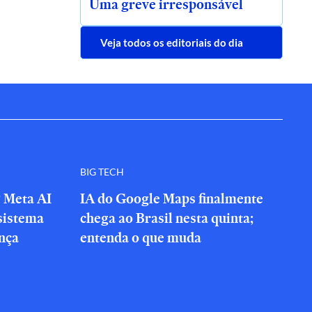
Uma greve irresponsável
Veja todos os editoriais do dia
BIG TECH
? Meta AI
IA do Google Maps finalmente
sistema
chega ao Brasil nesta quinta;
nça
entenda o que muda