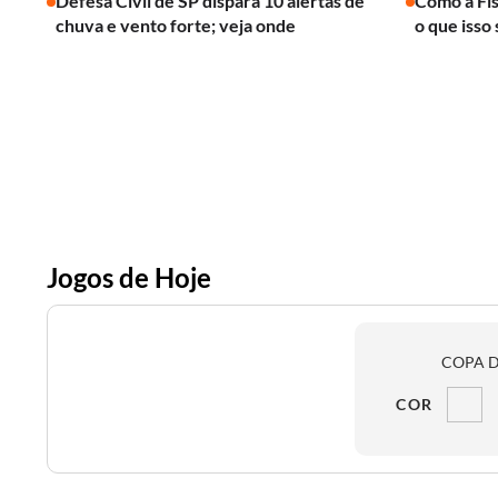
Defesa Civil de SP dispara 10 alertas de
Como a Fís
chuva e vento forte; veja onde
o que isso 
Jogos de Hoje
COPA D
COR