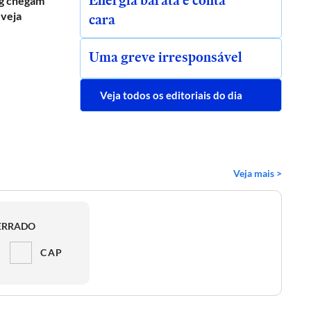
Energia barata e conta
g chegam
 veja
cara
Uma greve irresponsável
Veja todos os editoriais do dia
Veja mais >
ERRADO
CAP