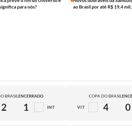
ica prevê o fim do Universo e
Novos dobráveis da Samsun
significa para nós?
ao Brasil por até R$ 19,4 mil;
O BRASIL
ENCERRADO
COPA DO BRASIL
ENC
2
1
4
0
INT
VIT