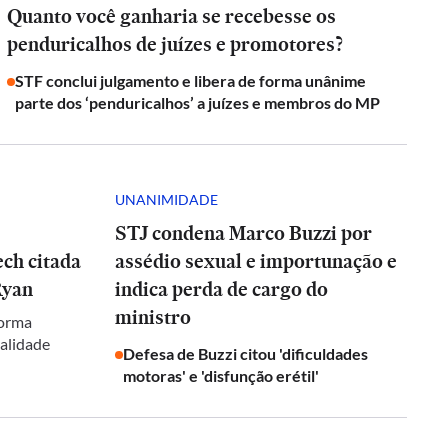
Quanto você ganharia se recebesse os
penduricalhos de juízes e promotores?
STF conclui julgamento e libera de forma unânime
parte dos ‘penduricalhos’ a juízes e membros do MP
UNANIMIDADE
STJ condena Marco Buzzi por
ch citada
assédio sexual e importunação e
Ryan
indica perda de cargo do
ministro
forma
galidade
Defesa de Buzzi citou 'dificuldades
motoras' e 'disfunção erétil'