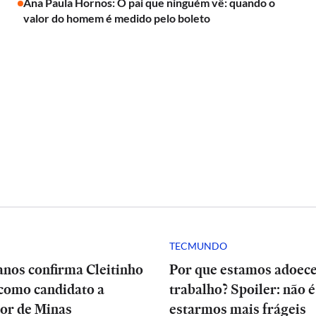
Ana Paula Hornos: O pai que ninguém vê: quando o
valor do homem é medido pelo boleto
TECMUNDO
anos confirma Cleitinho
Por que estamos adoec
como candidato a
trabalho? Spoiler: não é
or de Minas
estarmos mais frágeis