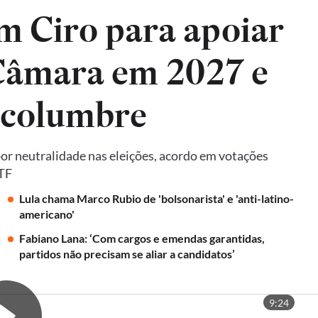
m Ciro para apoiar
 Câmara em 2027 e
lcolumbre
por neutralidade nas eleições, acordo em votações
STF
Lula chama Marco Rubio de 'bolsonarista' e 'anti-latino-
americano'
Fabiano Lana: ‘Com cargos e emendas garantidas,
partidos não precisam se aliar a candidatos’
9:24