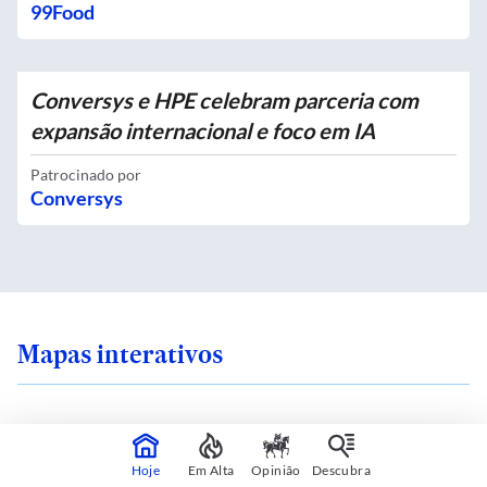
99Food
Conversys e HPE celebram parceria com
expansão internacional e foco em IA
Patrocinado por
Conversys
Mapas interativos
Hoje
Em Alta
Opinião
Descubra
 sente seguro onde
Você mora em uma i