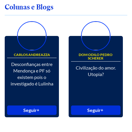
Colunas e Blogs
CARLOS ANDREAZZA
DOM ODILO PEDRO
SCHERER
Desconfianças entre
Civilização do amor.
Mendonça e PF só
Utopia?
existem pois o
investigado é Lulinha
Seguir
Seguir