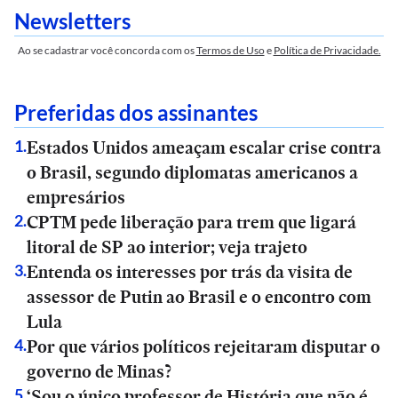
Newsletters
Ao se cadastrar você concorda com os
Termos de Uso
e
Política de Privacidade.
Preferidas dos assinantes
Estados Unidos ameaçam escalar crise contra
1
.
o Brasil, segundo diplomatas americanos a
empresários
CPTM pede liberação para trem que ligará
2
.
litoral de SP ao interior; veja trajeto
Entenda os interesses por trás da visita de
3
.
assessor de Putin ao Brasil e o encontro com
Lula
Por que vários políticos rejeitaram disputar o
4
.
governo de Minas?
‘Sou o único professor de História que não é
5
.