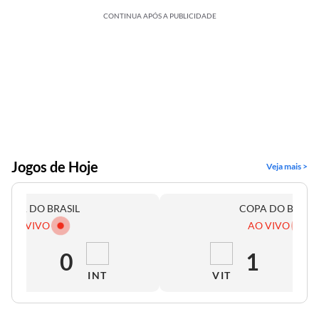
CONTINUA APÓS A PUBLICIDADE
Jogos de Hoje
Veja mais >
COPA DO BRASIL
COPA DO BRASI
AO VIVO
AO VIVO
1
0
1
0
INT
VIT