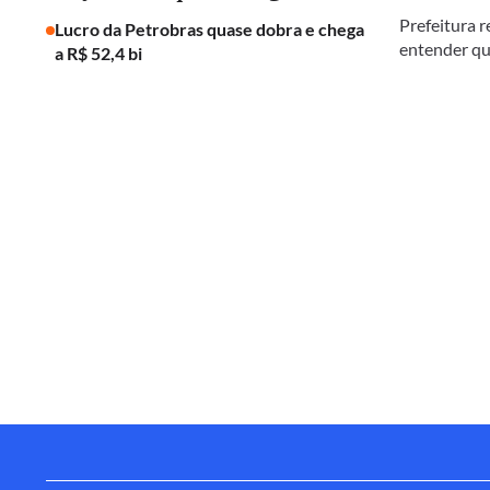
Prefeitura r
Lucro da Petrobras quase dobra e chega
entender qu
a R$ 52,4 bi