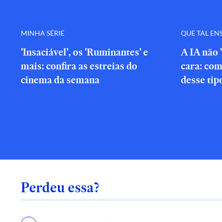
MINHA SÉRIE
QUE TAL EN
'Insaciável', os 'Ruminantes' e
A IA não 
mais: confira as estreias do
cara: com
cinema da semana
desse tip
Perdeu essa?