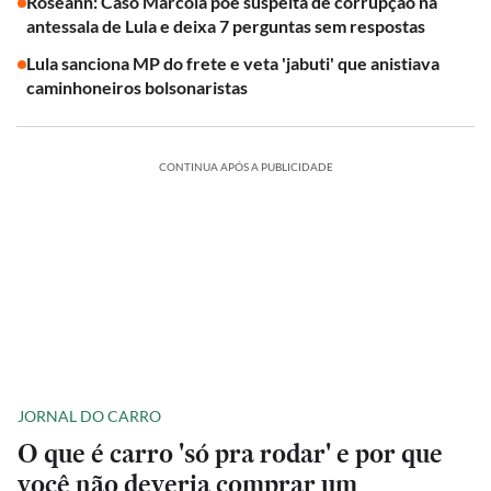
Roseann: Caso Marcola põe suspeita de corrupção na
antessala de Lula e deixa 7 perguntas sem respostas
Lula sanciona MP do frete e veta 'jabuti' que anistiava
caminhoneiros bolsonaristas
CONTINUA APÓS A PUBLICIDADE
JORNAL DO CARRO
O que é carro 'só pra rodar' e por que
você não deveria comprar um