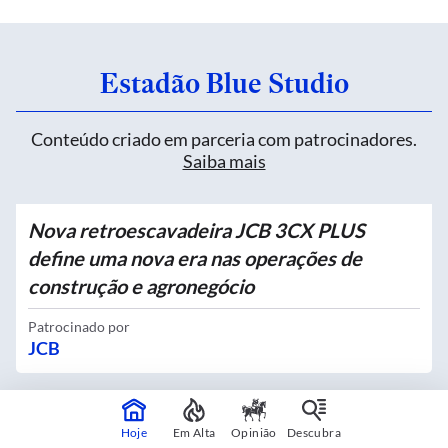
Estadão Blue Studio
Conteúdo criado em parceria com patrocinadores.
Saiba mais
Nova retroescavadeira JCB 3CX PLUS
define uma nova era nas operações de
construção e agronegócio
Patrocinado por
JCB
Quatro novos Bosques Urbanos recebem
Hoje
Em Alta
Opinião
Descubra