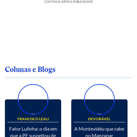
CONTINUA APÓS A PUBLICIDADE
Colunas e Blogs
FRANCISCO LEALI
DEVORÁVEL
Fator Lulinha: o dia em
A Montevidéu que cabe
que a PF suspeitou de
no Manzanar