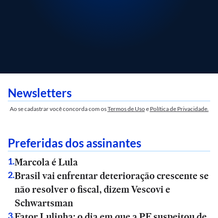
Newsletters
Ao se cadastrar você concorda com os
Termos de Uso
e
Política de Privacidade.
Preferidas dos assinantes
Marcola é Lula
1
.
Brasil vai enfrentar deterioração crescente se
2
.
não resolver o fiscal, dizem Vescovi e
Schwartsman
Fator Lulinha: o dia em que a PF suspeitou de
3
.