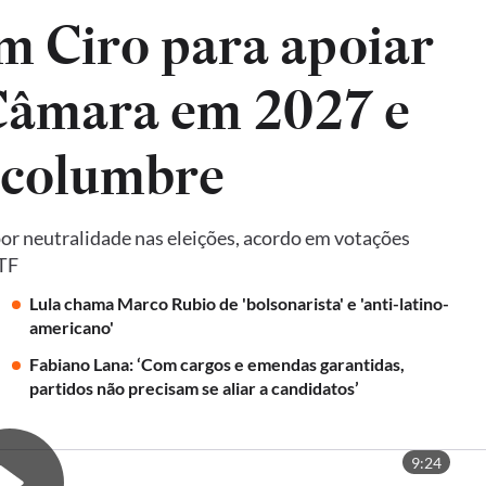
m Ciro para apoiar
 Câmara em 2027 e
lcolumbre
por neutralidade nas eleições, acordo em votações
STF
Lula chama Marco Rubio de 'bolsonarista' e 'anti-latino-
americano'
Fabiano Lana: ‘Com cargos e emendas garantidas,
partidos não precisam se aliar a candidatos’
9:24