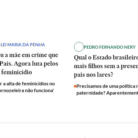
 LEI MARIA DA PENHA
PEDRO FERNANDO NERY
eu a mãe em crime que
Qual o Estado brasilei
País. Agora luta pelos
mais filhos sem a prese
 feminicídio
pais nos lares?
 a alta de feminicídios no
Precisamos de uma política 
tornozeleira não funciona'
paternidade? Aparentement