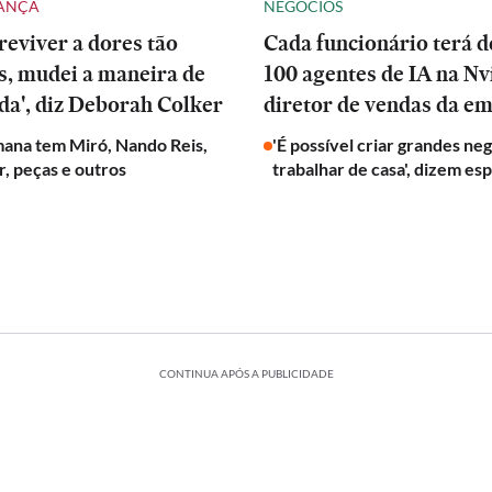
DANÇA
NEGÓCIOS
reviver a dores tão
Cada funcionário terá d
s, mudei a maneira de
100 agentes de IA na Nvi
ida', diz Deborah Colker
diretor de vendas da e
mana tem Miró, Nando Reis,
'É possível criar grandes ne
r, peças e outros
trabalhar de casa', dizem esp
CONTINUA APÓS A PUBLICIDADE