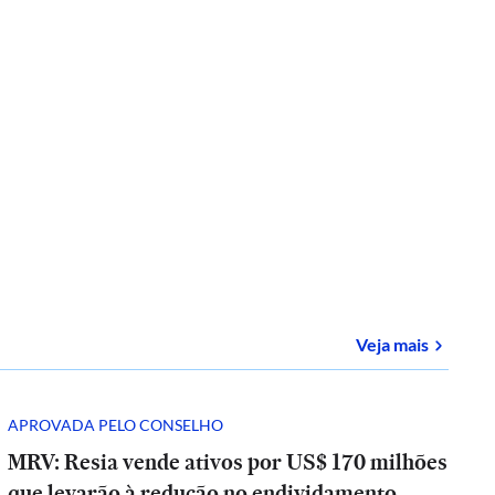
sobre
E-
Veja mais
APROVADA PELO CONSELHO
MRV: Resia vende ativos por US$ 170 milhões
que levarão à redução no endividamento