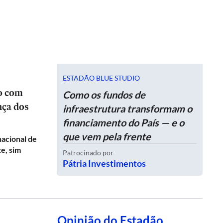
ESTADÃO BLUE STUDIO
ro com
Como os fundos de
nça dos
infraestrutura transformam o
financiamento do País — e o
que vem pela frente
nacional de
e, sim
Patrocinado por
Pátria Investimentos
Opinião do Estadão