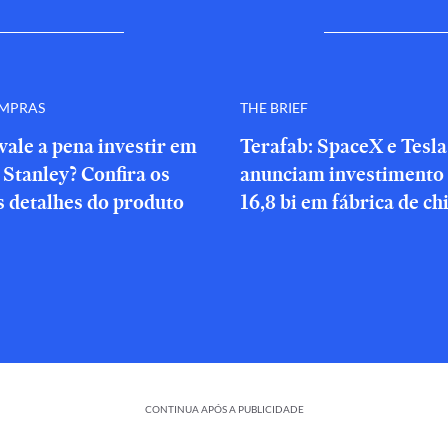
OMPRAS
THE BRIEF
vale a pena investir em
Terafab: SpaceX e Tesla
Stanley? Confira os
anunciam investimento
s detalhes do produto
16,8 bi em fábrica de ch
CONTINUA APÓS A PUBLICIDADE