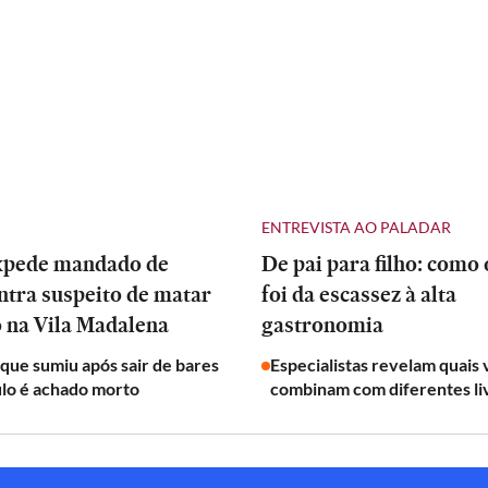
ENTREVISTA AO PALADAR
expede mandado de
De pai para filho: como
ntra suspeito de matar
foi da escassez à alta
 na Vila Madalena
gastronomia
ue sumiu após sair de bares
Especialistas revelam quais 
ulo é achado morto
combinam com diferentes li