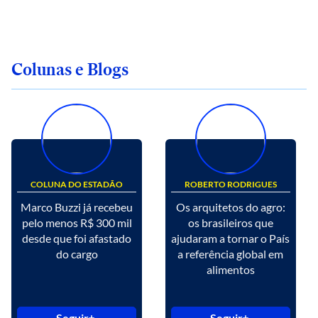
Colunas e Blogs
COLUNA DO ESTADÃO
ROBERTO RODRIGUES
Marco Buzzi já recebeu
Os arquitetos do agro:
pelo menos R$ 300 mil
os brasileiros que
desde que foi afastado
ajudaram a tornar o País
do cargo
a referência global em
alimentos
Seguir
Seguir