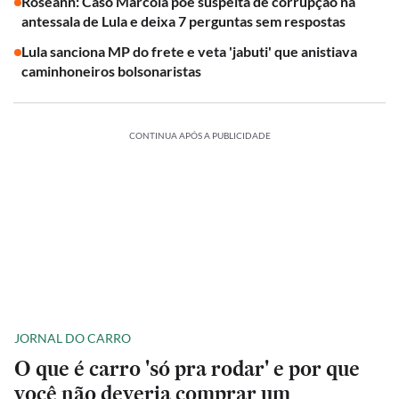
Roseann: Caso Marcola põe suspeita de corrupção na
antessala de Lula e deixa 7 perguntas sem respostas
Lula sanciona MP do frete e veta 'jabuti' que anistiava
caminhoneiros bolsonaristas
CONTINUA APÓS A PUBLICIDADE
JORNAL DO CARRO
O que é carro 'só pra rodar' e por que
você não deveria comprar um