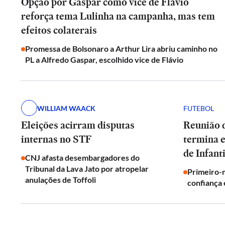
Opção por Gaspar como vice de Flávio
reforça tema Lulinha na campanha, mas tem
efeitos colaterais
Promessa de Bolsonaro a Arthur Lira abriu caminho no
PL a Alfredo Gaspar, escolhido vice de Flávio
WILLIAM WAACK
FUTEBOL
Eleições acirram disputas
Reunião d
internas no STF
termina 
de Infant
CNJ afasta desembargadores do
Tribunal da Lava Jato por atropelar
Primeiro-m
anulações de Toffoli
confiança 