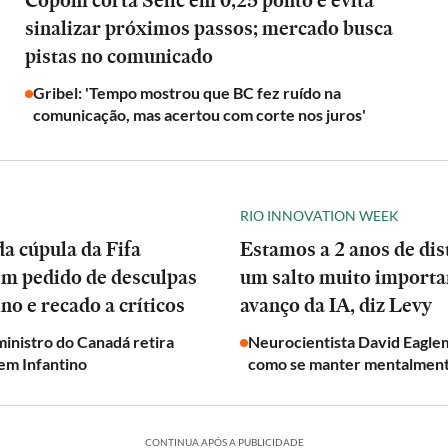
Copom corta Selic em 0,25 ponto e evita
sinalizar próximos passos; mercado busca
pistas no comunicado
Gribel: 'Tempo mostrou que BC fez ruído na
comunicação, mas acertou com corte nos juros'
RIO INNOVATION WEEK
a cúpula da Fifa
Estamos a 2 anos de dis
em pedido de desculpas
um salto muito importa
ino e recado a críticos
avanço da IA, diz Levy
inistro do Canadá retira
Neurocientista David Eagle
em Infantino
como se manter mentalmen
CONTINUA APÓS A PUBLICIDADE