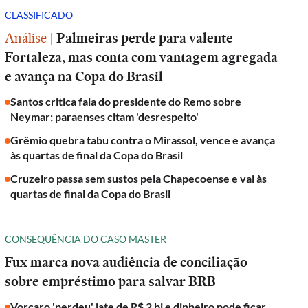
CLASSIFICADO
Análise
|
Palmeiras perde para valente
Fortaleza, mas conta com vantagem agregada
e avança na Copa do Brasil
Santos critica fala do presidente do Remo sobre
Neymar; paraenses citam 'desrespeito'
Grêmio quebra tabu contra o Mirassol, vence e avança
às quartas de final da Copa do Brasil
Cruzeiro passa sem sustos pela Chapecoense e vai às
quartas de final da Copa do Brasil
CONSEQUÊNCIA DO CASO MASTER
Fux marca nova audiência de conciliação
sobre empréstimo para salvar BRB
Vorcaro 'perdeu' iate de R$ 2 bi e dinheiro pode ficar