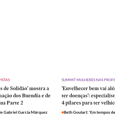
VISTAS
SUMMIT MULHERES NAS PROFI
 de Solidão' mostra a
'Envelhecer bem vai al
mação dos Buendía e de
ter doenças': especialis
na Parte 2
4 pilares para ter velhic
de Gabriel García Márquez
Beth Goulart: 'Em tempos de