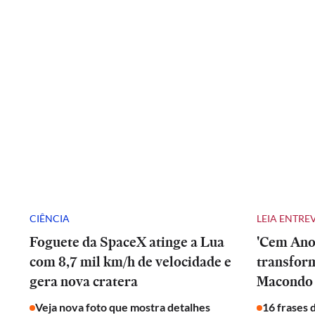
CIÊNCIA
LEIA ENTRE
Foguete da SpaceX atinge a Lua
'Cem Anos
com 8,7 mil km/h de velocidade e
transfor
gera nova cratera
Macondo 
Veja nova foto que mostra detalhes
16 frases 