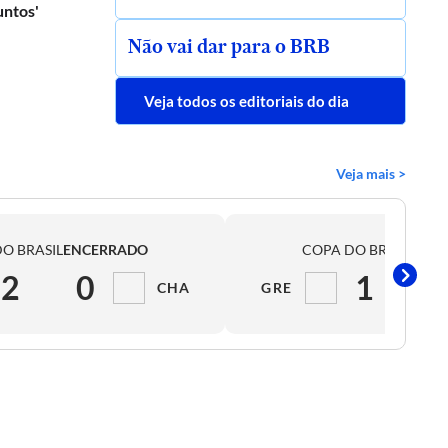
untos'
Não vai dar para o BRB
Veja todos os editoriais do dia
Veja mais >
O BRASIL
ENCERRADO
COPA DO BRASIL
ENC
2
0
1
CHA
GRE