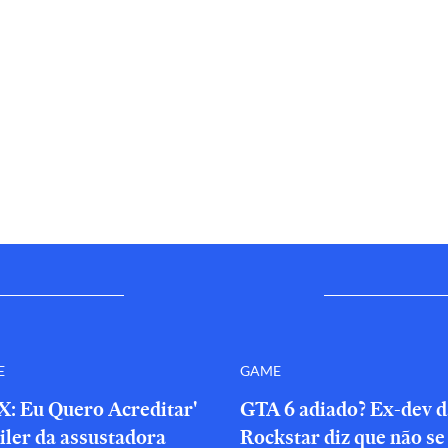
E
GAME
X: Eu Quero Acreditar'
GTA 6 adiado? Ex-dev d
iler da assustadora
Rockstar diz que não se