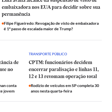
Lula avalia alcance da suspensão de visto de
embaixadora nos EUA para decidir sobre sua
permanência
Filipe Figueiredo: Revogação de visto de embaixadora
é 1° passo de escalada maior de Trump?
TRANSPORTE PÚBLICO
tância de
CPTM: funcionários decidem
nte no
encerrar paralisação e linhas 11,
12 e 13 retomam operação total
man conta
Rodízio de veículos em SP completa 30
te jovem
anos nesta quarta-feira