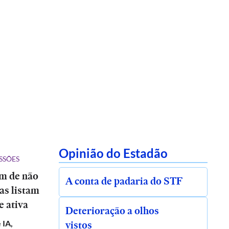
Opinião do Estadão
SSÕES
ém de não
A conta de padaria do STF
tas listam
e ativa
Deterioração a olhos
vistos
 IA,