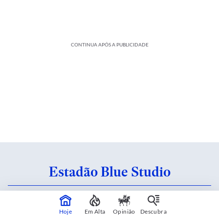
CONTINUA APÓS A PUBLICIDADE
Estadão Blue Studio
Conteúdo criado em parceria com patrocinadores.
Saiba mais
Hoje
Em Alta
Opinião
Descubra