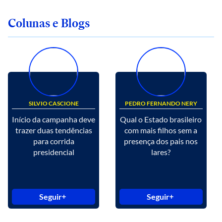
Colunas e Blogs
SILVIO CASCIONE
PEDRO FERNANDO NERY
Início da campanha deve
Qual o Estado brasileiro
trazer duas tendências
com mais filhos sem a
para corrida
presença dos pais nos
presidencial
lares?
Seguir
Seguir