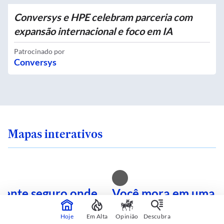
Conversys e HPE celebram parceria com
expansão internacional e foco em IA
Patrocinado por
Conversys
Mapas interativos
 sente seguro onde
Você mora em uma i
 SP? Veja quais são
calor? Consulte sua 
Hoje
Em Alta
Opinião
Descubra
mais perigosas
mapa interativo