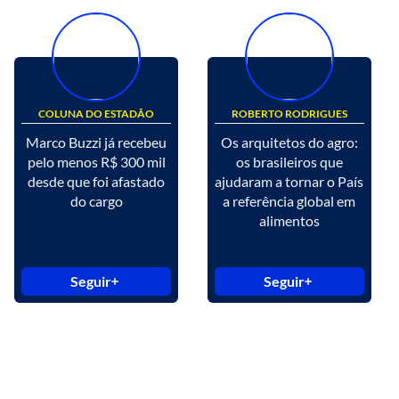
COLUNA DO ESTADÃO
ROBERTO RODRIGUES
Marco Buzzi já recebeu
Os arquitetos do agro:
pelo menos R$ 300 mil
os brasileiros que
desde que foi afastado
ajudaram a tornar o País
do cargo
a referência global em
alimentos
Seguir
Seguir