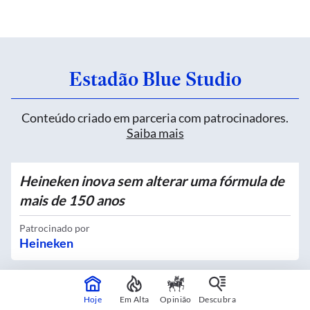
Estadão Blue Studio
Conteúdo criado em parceria com patrocinadores.
Saiba mais
Heineken inova sem alterar uma fórmula de
mais de 150 anos
Patrocinado por
Heineken
Quatro novos Bosques Urbanos recebem
Hoje
Em Alta
Opinião
Descubra