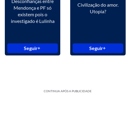
Desconfianças entre
Civilização do amor.
Mendonça e PF só
Utopia?
existem pois o
investigado é Lulinha
Seguir
Seguir
CONTINUA APÓS A PUBLICIDADE