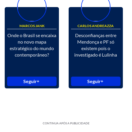
MARCOS JANK
CARLOS ANDREAZZA
Onde o Brasil se encaixa
Desconfianças entre
no novo mapa
Mendonça e PF só
estratégico do mundo
existem pois o
contemporâneo?
investigado é Lulinha
Seguir
Seguir
CONTINUA APÓS A PUBLICIDADE