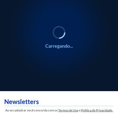
/
0:00
ECONOMIA
ECONOMIA
Marcos Jank
Marcos Jank
Carregando...
Newsletters
Ao se cadastrar você concorda com os
Termos de Uso
e
Política de Privacidade.