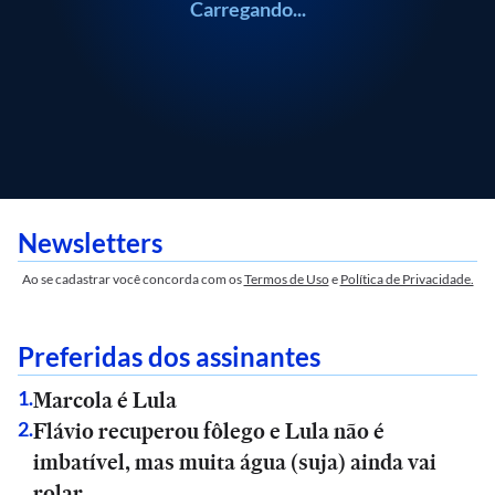
Carregando...
Newsletters
Ao se cadastrar você concorda com os
Termos de Uso
e
Política de Privacidade.
Preferidas dos assinantes
Marcola é Lula
1
.
Flávio recuperou fôlego e Lula não é
2
.
imbatível, mas muita água (suja) ainda vai
rolar