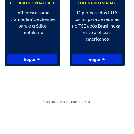
COLUNA DO BROADCAST
COLUNA DO ESTADÃO
Loft cresce como
Diplomata dos EUA
'trampolim' de clientes
participará de reunião
para o crédito
no TSE após Brasil negar
imobiliário
visto a oficiais
americanos
Seguir
Seguir
CONTINUA APÓS A PUBLICIDADE