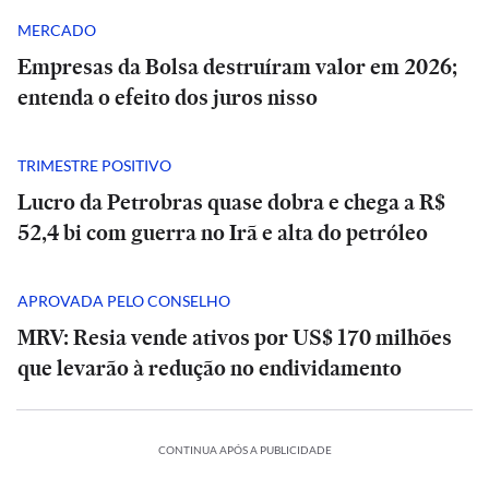
MERCADO
Empresas da Bolsa destruíram valor em 2026;
entenda o efeito dos juros nisso
TRIMESTRE POSITIVO
Lucro da Petrobras quase dobra e chega a R$
52,4 bi com guerra no Irã e alta do petróleo
APROVADA PELO CONSELHO
MRV: Resia vende ativos por US$ 170 milhões
SÃO
que levarão à redução no endividamento
PAULO
SP
tem
alerta
SÃO
CONTINUA APÓS A PUBLICIDADE
PAULO
para
SP
chuva