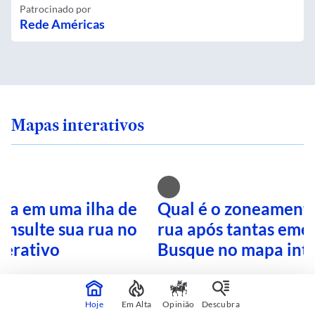
Patrocinado por
Rede Américas
Mapas interativos
ra em uma ilha de
Qual é o zoneamento
onsulte sua rua no
rua após tantas eme
terativo
Busque no mapa inte
Hoje
Em Alta
Opinião
Descubra
CONTINUA APÓS A PUBLICIDADE