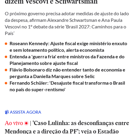
dizem Vescovi e Schwartsman
O próximo governo precisa adotar medidas de ajuste do lado
da despesa, afirmam Alexandre Schwartsman e Ana Paula
Vescovi no 1º debate da série ‘Brasil 2027: Caminhos para o
País’
Roseann Kennedy: Ajuste fiscal exige ministério enxuto
e sem loteamento político, alerta economista
Entenda a 'guerra fria' entre ministros da Fazenda e do
Planejamento sobre ajuste fiscal
Flávio Bolsonaro diz não entender tanto de economia e
pergunta a Daniella Marques sobre Selic
Fernando Schüler: 'Desajuste fiscal transforma o Brasil
no país do super-rentismo'
📹 ASSISTA AGORA
Ao vivo
|
'Caso Lulinha: as desconfianças entre
Mendonça e a direção da PF'; veja o Estadão