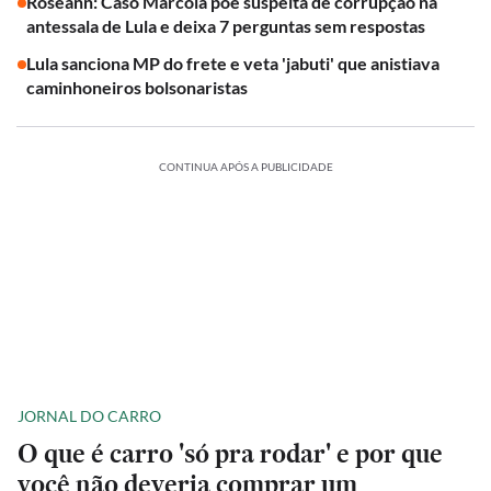
Roseann: Caso Marcola põe suspeita de corrupção na
antessala de Lula e deixa 7 perguntas sem respostas
Lula sanciona MP do frete e veta 'jabuti' que anistiava
caminhoneiros bolsonaristas
CONTINUA APÓS A PUBLICIDADE
JORNAL DO CARRO
O que é carro 'só pra rodar' e por que
você não deveria comprar um