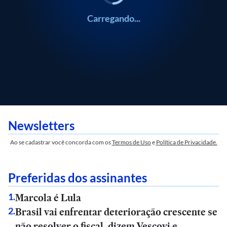
Carregando...
Newsletters
Ao se cadastrar você concorda com os
Termos de Uso
e
Política de Privacidade.
Preferidas dos assinantes
Marcola é Lula
1
.
Brasil vai enfrentar deterioração crescente se
2
.
não resolver o fiscal, dizem Vescovi e