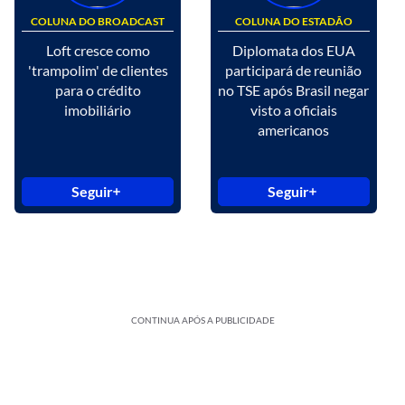
COLUNA DO BROADCAST
COLUNA DO ESTADÃO
Loft cresce como
Diplomata dos EUA
'trampolim' de clientes
participará de reunião
para o crédito
no TSE após Brasil negar
imobiliário
visto a oficiais
americanos
Seguir
Seguir
CONTINUA APÓS A PUBLICIDADE