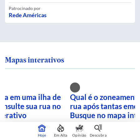
Patrocinado por
Rede Américas
Mapas interativos
ra em uma ilha de
Qual é o zoneamento
onsulte sua rua no
rua após tantas eme
terativo
Busque no mapa inte
Hoje
Em Alta
Opinião
Descubra