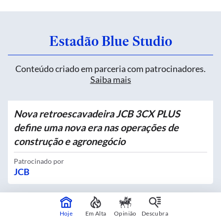
Estadão Blue Studio
Conteúdo criado em parceria com patrocinadores.
Saiba mais
Nova retroescavadeira JCB 3CX PLUS
define uma nova era nas operações de
construção e agronegócio
Patrocinado por
JCB
Quatro novos Bosques Urbanos recebem
Hoje
Em Alta
Opinião
Descubra