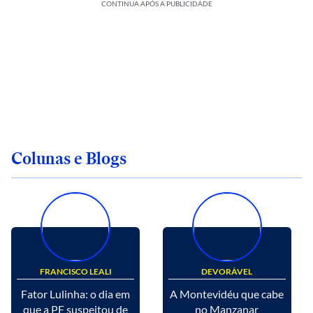
CONTINUA APÓS A PUBLICIDADE
Colunas e Blogs
FRANCISCO LEALI
DEVORÁVEL
Fator Lulinha: o dia em
A Montevidéu que cabe
que a PF suspeitou de
no Manzanar