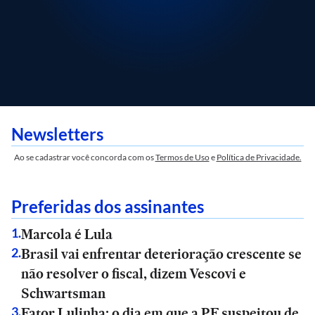
Newsletters
Ao se cadastrar você concorda com os
Termos de Uso
e
Política de Privacidade.
Preferidas dos assinantes
Marcola é Lula
1
.
Brasil vai enfrentar deterioração crescente se
2
.
não resolver o fiscal, dizem Vescovi e
Schwartsman
Fator Lulinha: o dia em que a PF suspeitou de
3
.