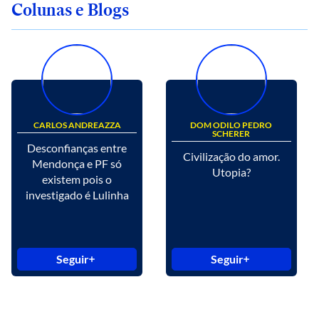
Colunas e Blogs
CARLOS ANDREAZZA
DOM ODILO PEDRO
SCHERER
Desconfianças entre
Civilização do amor.
Mendonça e PF só
Utopia?
existem pois o
investigado é Lulinha
Seguir
Seguir