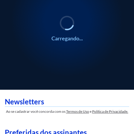
Gustavo Meirelles
Gustavo Meirelles
Carregando...
Newsletters
Ao se cadastrar você concorda com os
Termos de Uso
e
Política de Privacidade.
Preferidas dos assinantes