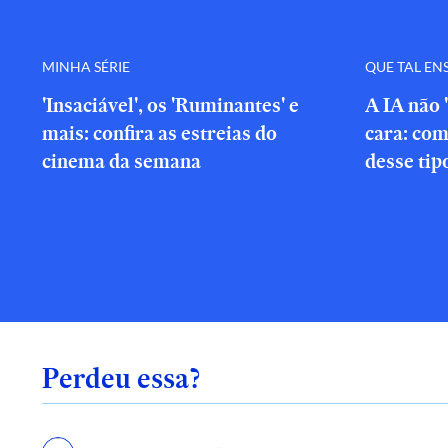
MINHA SÉRIE
QUE TAL EN
'Insaciável', os 'Ruminantes' e
A IA não 
mais: confira as estreias do
cara: com
cinema da semana
desse tip
Perdeu essa?