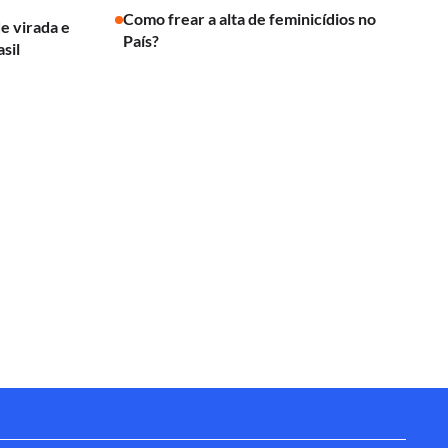
Como frear a alta de feminicídios no
de virada e
País?
sil