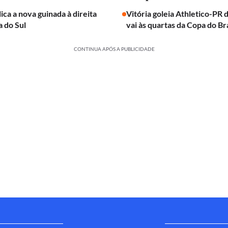
ica a nova guinada à direita
Vitória goleia Athletico-PR 
 do Sul
vai às quartas da Copa do Bra
CONTINUA APÓS A PUBLICIDADE